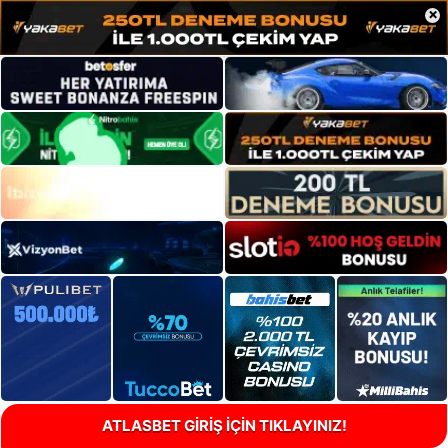
×
ATLASBET GİRİŞ İÇİN TIKLAYINIZ!