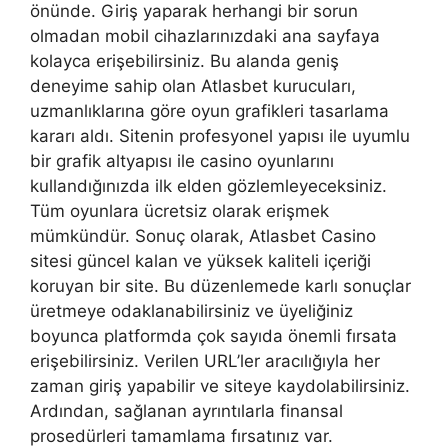
önünde. Giriş yaparak herhangi bir sorun
olmadan mobil cihazlarınızdaki ana sayfaya
kolayca erişebilirsiniz. Bu alanda geniş
deneyime sahip olan Atlasbet kurucuları,
uzmanlıklarına göre oyun grafikleri tasarlama
kararı aldı. Sitenin profesyonel yapısı ile uyumlu
bir grafik altyapısı ile casino oyunlarını
kullandığınızda ilk elden gözlemleyeceksiniz.
Tüm oyunlara ücretsiz olarak erişmek
mümkündür. Sonuç olarak, Atlasbet Casino
sitesi güncel kalan ve yüksek kaliteli içeriği
koruyan bir site. Bu düzenlemede karlı sonuçlar
üretmeye odaklanabilirsiniz ve üyeliğiniz
boyunca platformda çok sayıda önemli fırsata
erişebilirsiniz. Verilen URL’ler aracılığıyla her
zaman giriş yapabilir ve siteye kaydolabilirsiniz.
Ardından, sağlanan ayrıntılarla finansal
prosedürleri tamamlama fırsatınız var.