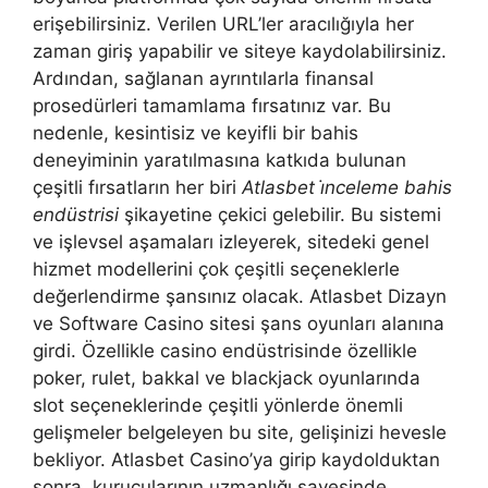
erişebilirsiniz. Verilen URL’ler aracılığıyla her
zaman giriş yapabilir ve siteye kaydolabilirsiniz.
Ardından, sağlanan ayrıntılarla finansal
prosedürleri tamamlama fırsatınız var. Bu
nedenle, kesintisiz ve keyifli bir bahis
deneyiminin yaratılmasına katkıda bulunan
çeşitli fırsatların her biri
Atlasbet i̇nceleme bahis
endüstrisi
şikayetine çekici gelebilir. Bu sistemi
ve işlevsel aşamaları izleyerek, sitedeki genel
hizmet modellerini çok çeşitli seçeneklerle
değerlendirme şansınız olacak. Atlasbet Dizayn
ve Software Casino sitesi şans oyunları alanına
girdi. Özellikle casino endüstrisinde özellikle
poker, rulet, bakkal ve blackjack oyunlarında
slot seçeneklerinde çeşitli yönlerde önemli
gelişmeler belgeleyen bu site, gelişinizi hevesle
bekliyor. Atlasbet Casino’ya girip kaydolduktan
sonra, kurucularının uzmanlığı sayesinde