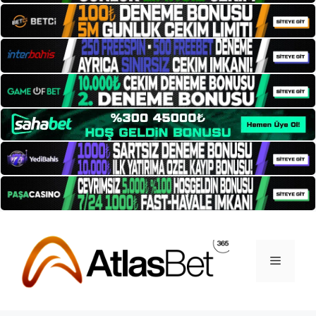
İçeriğe
atla
Menü