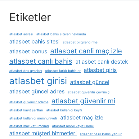
Etiketler
atlasbet adresi
atlasbet bahis siteleri hakkında
atlasbet bahis sitesi
atlasbet bilgilendirme
atlasbet canli maç izle
atlasbet bonus
atlasbet canlı bahis
atlasbet canlı destek
atlasbet giris
atlasbet dns ayarları
atlasbet farklı bahisler
atlasbet girisi
atlasbet güncel
atlasbet güncel adres
atlasbet güvenilir çevrimiçi
atlasbet güvenlir mi
atlasbet güvenilir ödeme
atlasbet kayıt şartları
atlasbet kullanıcı keyfi
atlasbet maç izle
atlasbet kullanıcı memnuniyeti
atlasbet maç katılımcıları
atlasbet mobil kayıt i̇şlemi
atlasbet müşteri hizmetleri
atlasbet nasıl bahis yapılır