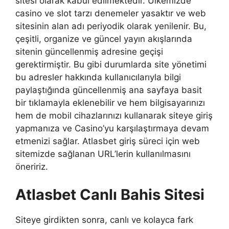
sitesi olarak kabul edilmektedir. Ülkemizde
casino ve slot tarzı denemeler yasaktır ve web
sitesinin alan adı periyodik olarak yenilenir. Bu,
çeşitli, organize ve güncel yayın akışlarında
sitenin güncellenmiş adresine geçişi
gerektirmiştir. Bu gibi durumlarda site yönetimi
bu adresler hakkında kullanıcılarıyla bilgi
paylaştığında güncellenmiş ana sayfaya basit
bir tıklamayla eklenebilir ve hem bilgisayarınızı
hem de mobil cihazlarınızı kullanarak siteye giriş
yapmanıza ve Casino’yu karşılaştırmaya devam
etmenizi sağlar. Atlasbet giriş süreci için web
sitemizde sağlanan URL’lerin kullanılmasını
öneririz.
Atlasbet Canlı Bahis Sitesi
Siteye girdikten sonra, canlı ve kolayca fark