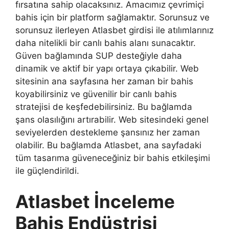
fırsatına sahip olacaksınız. Amacımız çevrimiçi
bahis için bir platform sağlamaktır. Sorunsuz ve
sorunsuz ilerleyen Atlasbet girdisi ile atılımlarınız
daha nitelikli bir canlı bahis alanı sunacaktır.
Güven bağlamında SUP desteğiyle daha
dinamik ve aktif bir yapı ortaya çıkabilir. Web
sitesinin ana sayfasına her zaman bir bahis
koyabilirsiniz ve güvenilir bir canlı bahis
stratejisi de keşfedebilirsiniz. Bu bağlamda
şans olasılığını artırabilir. Web sitesindeki genel
seviyelerden destekleme şansınız her zaman
olabilir. Bu bağlamda Atlasbet, ana sayfadaki
tüm tasarıma güveneceğiniz bir bahis etkileşimi
ile güçlendirildi.
Atlasbet İnceleme
Bahis Endüstrisi