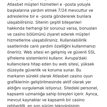
Atlasbet müşteri hizmetleri e -posta yoluyla
başkalarına yardım etmek 7/24 mevcuttur ve
adreslerine bir e -posta göndererek bunlara
ulaşabilirsiniz. Sitenin çeşitli bileşenleri
hakkında herhangi bir sorunuz varsa, bonusları
ve casino bölümünü ziyaret ederek müşteri
hizmetlerine ulaşabilirsiniz. Kullanılabilirlik
saatlerinde canlı yardım özelliğini kullanmanızı
öneririz. Web sitesi en gelişmiş ve güvenli SSL
şifreleme sistemlerini kullanır. Avrupa’daki
kullanıcılara hitap eden bu web sitesi, yüksek
düzeyde güvenlik ve koruma sunar. Bu
markanın sürekli olarak Atlasbet casino oyun
grafiklerinin geliştirilmesinde aktif olarak yer
aldığını vurgulamak istiyoruz. Sitedeki personel,
kapsamlı uzmanlığa sahip bireyleri içerir. Ayrıca,
mevcut kaynaklar ve kapsamlı bir casino
rehberliği, en son sürüm teknolojisinin