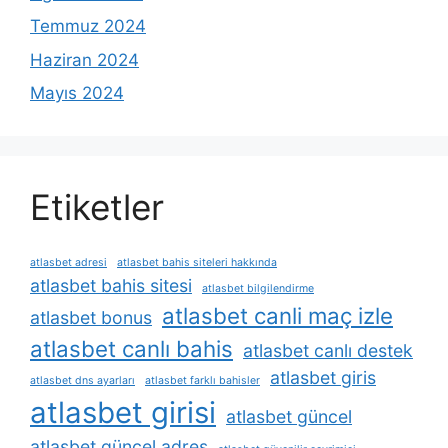
Temmuz 2024
Haziran 2024
Mayıs 2024
Etiketler
atlasbet adresi
atlasbet bahis siteleri hakkında
atlasbet bahis sitesi
atlasbet bilgilendirme
atlasbet canli maç izle
atlasbet bonus
atlasbet canlı bahis
atlasbet canlı destek
atlasbet giris
atlasbet dns ayarları
atlasbet farklı bahisler
atlasbet girisi
atlasbet güncel
atlasbet güncel adres