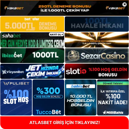
×
ATLASBET GİRİŞ İÇİN TIKLAYINIZ!