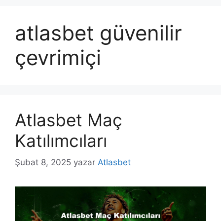
atlasbet güvenilir
çevrimiçi
Atlasbet Maç
Katılımcıları
Şubat 8, 2025
yazar
Atlasbet