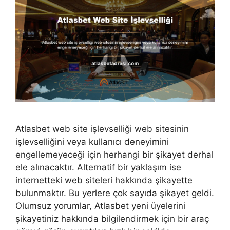
Atlasbet web site işlevselliği web sitesinin
işlevselliğini veya kullanıcı deneyimini
engellemeyeceği için herhangi bir şikayet derhal
ele alınacaktır. Alternatif bir yaklaşım ise
internetteki web siteleri hakkında şikayette
bulunmaktır. Bu yerlere çok sayıda şikayet geldi.
Olumsuz yorumlar, Atlasbet yeni üyelerini
şikayetiniz hakkında bilgilendirmek için bir araç