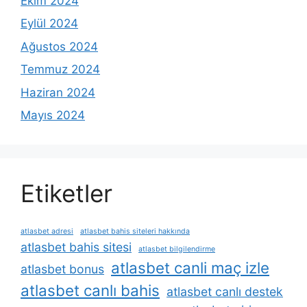
Ekim 2024
Eylül 2024
Ağustos 2024
Temmuz 2024
Haziran 2024
Mayıs 2024
Etiketler
atlasbet adresi
atlasbet bahis siteleri hakkında
atlasbet bahis sitesi
atlasbet bilgilendirme
atlasbet canli maç izle
atlasbet bonus
atlasbet canlı bahis
atlasbet canlı destek