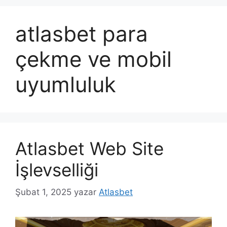
atlasbet para
çekme ve mobil
uyumluluk
Atlasbet Web Site
İşlevselliği
Şubat 1, 2025
yazar
Atlasbet