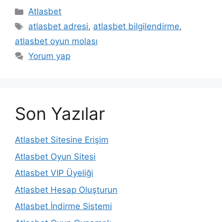
Kategoriler
Atlasbet
Etiketler
atlasbet adresi
,
atlasbet bilgilendirme
,
atlasbet oyun molası
Yorum yap
Son Yazılar
Atlasbet Sitesine Erişim
Atlasbet Oyun Sitesi
Atlasbet VIP Üyeliği
Atlasbet Hesap Oluşturun
Atlasbet İndirme Sistemi