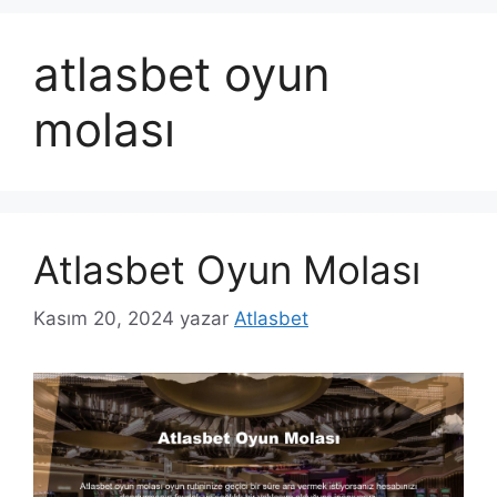
atlasbet oyun
molası
Atlasbet Oyun Molası
Kasım 20, 2024
yazar
Atlasbet