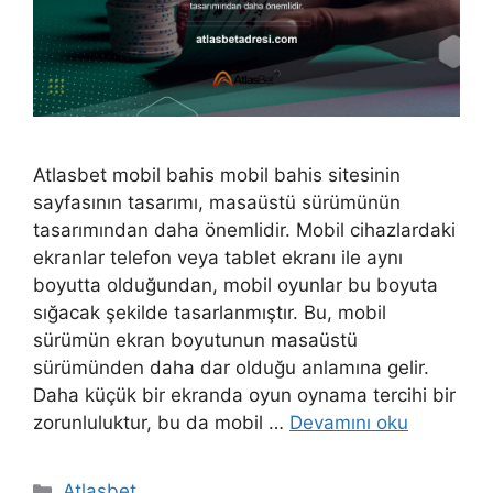
Atlasbet mobil bahis mobil bahis sitesinin
sayfasının tasarımı, masaüstü sürümünün
tasarımından daha önemlidir. Mobil cihazlardaki
ekranlar telefon veya tablet ekranı ile aynı
boyutta olduğundan, mobil oyunlar bu boyuta
sığacak şekilde tasarlanmıştır. Bu, mobil
sürümün ekran boyutunun masaüstü
sürümünden daha dar olduğu anlamına gelir.
Daha küçük bir ekranda oyun oynama tercihi bir
zorunluluktur, bu da mobil …
Devamını oku
Kategoriler
Atlasbet