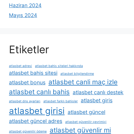
Haziran 2024
Mayıs 2024
Etiketler
atlasbet adresi
atlasbet bahis siteleri hakkında
atlasbet bahis sitesi
atlasbet bilgilendirme
atlasbet canli maç izle
atlasbet bonus
atlasbet canlı bahis
atlasbet canlı destek
atlasbet giris
atlasbet dns ayarları
atlasbet farklı bahisler
atlasbet girisi
atlasbet güncel
atlasbet güncel adres
atlasbet güvenilir çevrimiçi
atlasbet güvenlir mi
atlasbet güvenilir ödeme