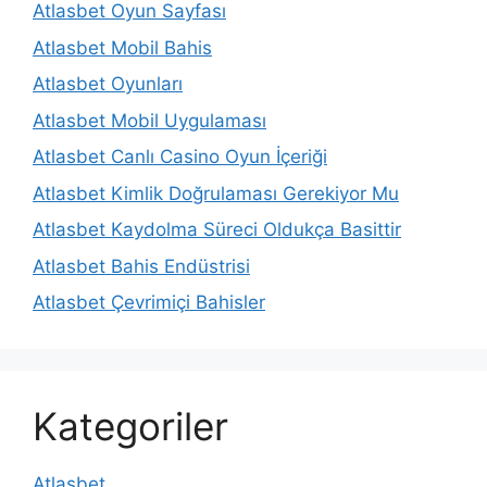
Atlasbet Oyun Sayfası
Atlasbet Mobil Bahis
Atlasbet Oyunları
Atlasbet Mobil Uygulaması
Atlasbet Canlı Casino Oyun İçeriği
Atlasbet Kimlik Doğrulaması Gerekiyor Mu
Atlasbet Kaydolma Süreci Oldukça Basittir
Atlasbet Bahis Endüstrisi
Atlasbet Çevrimiçi Bahisler
Kategoriler
Atlasbet