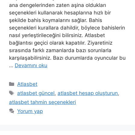
ana dengelerinden zaten aşina oldukları
seçenekleri kullanarak hesaplarına hızlı bir
şekilde bahis koymalarını sağlar. Bahis
seçenekleri kurallara dahildir, böylece bahislerin
nasıl yerleştirileceğini bilirsiniz. Atlasbet
bağlantısı geçici olarak kapatılır. Ziyaretiniz
sırasında farklı zamanlarda bazı sorunlarla
karşılaşabilirsiniz. Bazı durumlarda oyuncular bu
…
Devamını oku
Kategoriler
Atlasbet
Etiketler
atlasbet güncel
,
atlasbet hesap oluşturun
,
atlasbet tahmin seçenekleri
Yorum yap