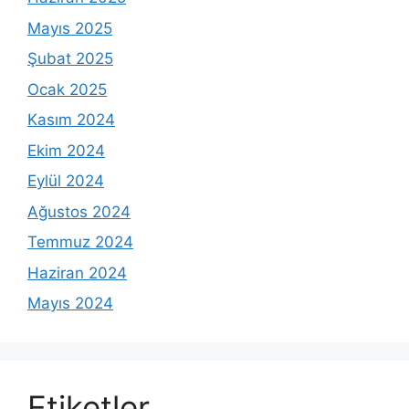
Mayıs 2025
Şubat 2025
Ocak 2025
Kasım 2024
Ekim 2024
Eylül 2024
Ağustos 2024
Temmuz 2024
Haziran 2024
Mayıs 2024
Etiketler