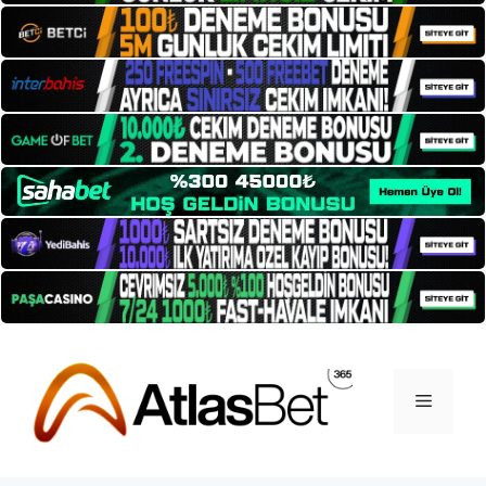
İçeriğe
atla
Menü