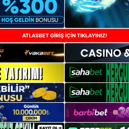
ATLASBET GİRİŞ İÇİN TIKLAYINIZ!