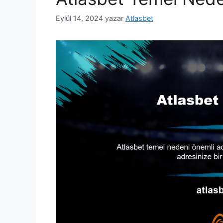
Eylül 14, 2024
yazar
Atlasbet