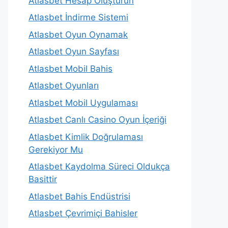
Atlasbet Hesap Oluşturun
Atlasbet İndirme Sistemi
Atlasbet Oyun Oynamak
Atlasbet Oyun Sayfası
Atlasbet Mobil Bahis
Atlasbet Oyunları
Atlasbet Mobil Uygulaması
Atlasbet Canlı Casino Oyun İçeriği
Atlasbet Kimlik Doğrulaması
Gerekiyor Mu
Atlasbet Kaydolma Süreci Oldukça
Basittir
Atlasbet Bahis Endüstrisi
Atlasbet Çevrimiçi Bahisler