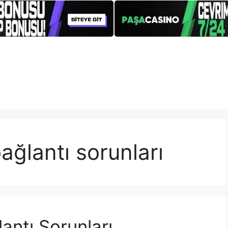
ağlantı sorunları
antı Sorunları