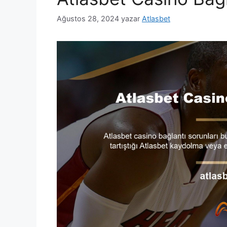
Ağustos 28, 2024
yazar
Atlasbet