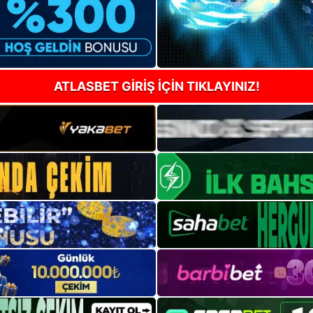
ATLASBET GİRİŞ İÇİN TIKLAYINIZ!