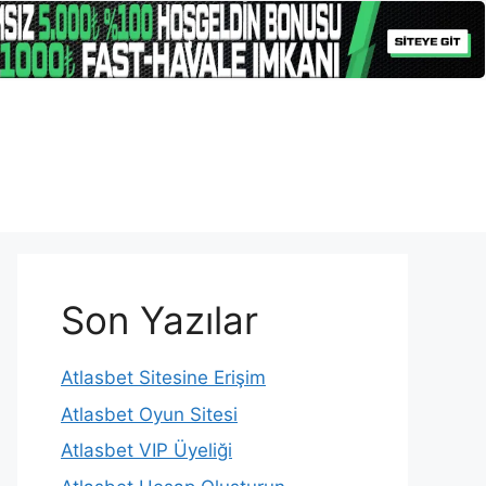
Son Yazılar
Atlasbet Sitesine Erişim
Atlasbet Oyun Sitesi
Atlasbet VIP Üyeliği