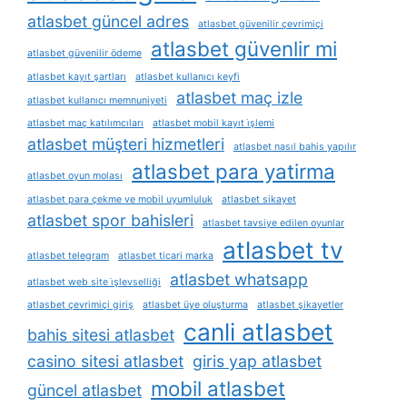
atlasbet güncel adres
atlasbet güvenilir çevrimiçi
atlasbet güvenlir mi
atlasbet güvenilir ödeme
atlasbet kayıt şartları
atlasbet kullanıcı keyfi
atlasbet maç izle
atlasbet kullanıcı memnuniyeti
atlasbet maç katılımcıları
atlasbet mobil kayıt i̇şlemi
atlasbet müşteri hizmetleri
atlasbet nasıl bahis yapılır
atlasbet para yatirma
atlasbet oyun molası
atlasbet para çekme ve mobil uyumluluk
atlasbet sikayet
atlasbet spor bahisleri
atlasbet tavsiye edilen oyunlar
atlasbet tv
atlasbet telegram
atlasbet ticari marka
atlasbet whatsapp
atlasbet web site i̇şlevselliği
atlasbet çevrimiçi giriş
atlasbet üye oluşturma
atlasbet şikayetler
canli atlasbet
bahis sitesi atlasbet
casino sitesi atlasbet
giris yap atlasbet
mobil atlasbet
güncel atlasbet