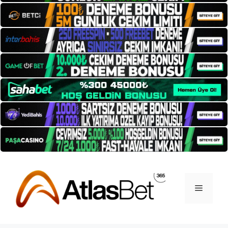
İçeriğe
atla
Menü